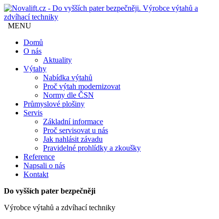
MENU
Domů
O nás
Aktuality
Výtahy
Nabídka výtahů
Proč výtah modernizovat
Normy dle ČSN
Průmyslové plošiny
Servis
Základní informace
Proč servisovat u nás
Jak nahlásit závadu
Pravidelné prohlídky a zkoušky
Reference
Napsali o nás
Kontakt
Do vyšších pater bezpečněji
Výrobce výtahů a zdvíhací techniky