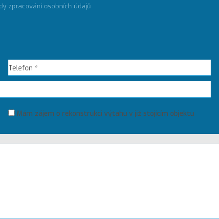
dy zpracování osobních údajů
Mám zájem o rekonstrukci výtahu v již stojícím objektu