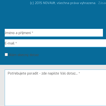
(c) 2015 NOVAlift, všechna práva vyhrazena.
Zása
Chci poradit / zaslat dotaz
Mám obecný dotaz