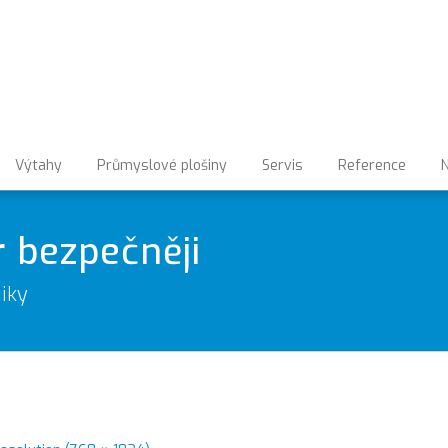
Výtahy
Průmyslové plošiny
Servis
Reference
N
r bezpečněji
iky