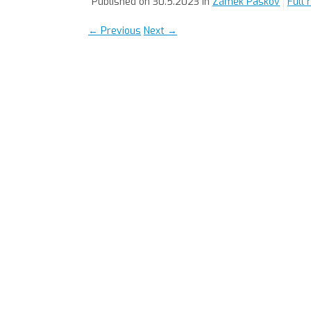
Published on
30.5.2023
in
Zámek Paskov
Full 
←
Previous
Next
→