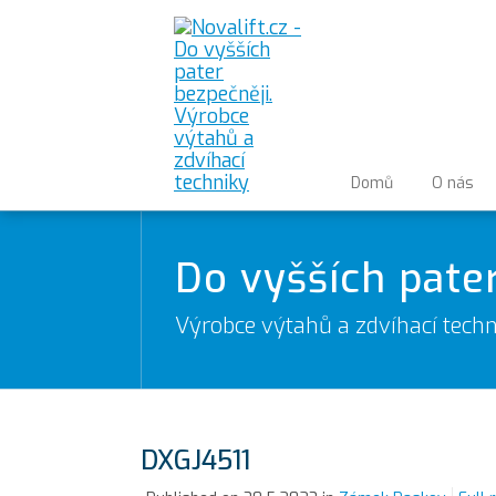
Domů
O nás
Do vyšších pate
Výrobce výtahů a zdvíhací techn
DXGJ4511