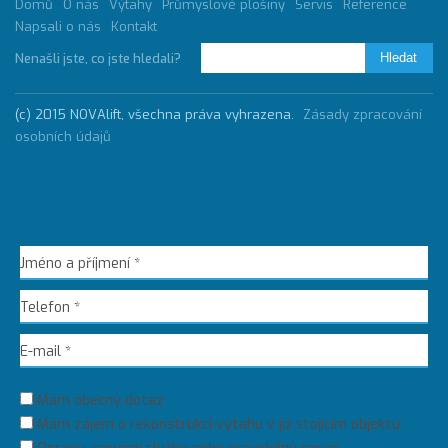
Domů
O nás
Výtahy
Průmyslové plošiny
Servis
Reference
Napsali o nás
Kontakt
Nenašli jste, co jste hledali?
(c) 2015 NOVAlift, všechna práva vyhrazena.
Zásady zpracování
osobních údajů
Chci poradit / zaslat dotaz
Mám obecný dotaz
Mám zájem o rekonstrukci výtahu v již stojícím objektu