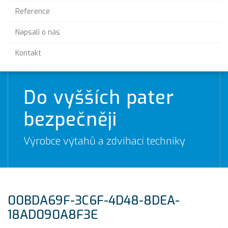
Reference
Napsali o nás
Kontakt
Do vyšších pater
bezpečněji
Výrobce výtahů a zdvíhací techniky
00BDA69F-3C6F-4D48-8DEA-
18AD090A8F3E