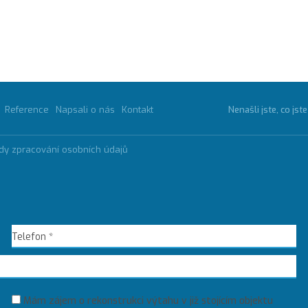
Reference
Napsali o nás
Kontakt
Nenašli jste, co jst
dy zpracování osobních údajů
Mám zájem o rekonstrukci výtahu v již stojícím objektu