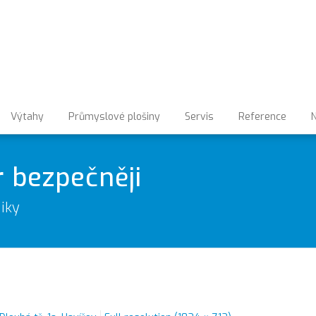
Výtahy
Průmyslové plošiny
Servis
Reference
N
r bezpečněji
iky