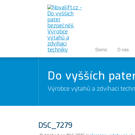
Domů
O nás
Do vyšších pate
Výrobce výtahů a zdvíhací techn
DSC_7279