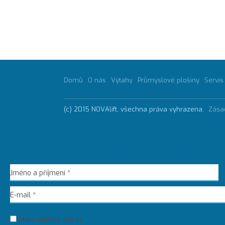
Domů
O nás
Výtahy
Průmyslové plošiny
Servis
(c) 2015 NOVAlift, všechna práva vyhrazena.
Zása
Chci poradit / zaslat dotaz
Mám obecný dotaz