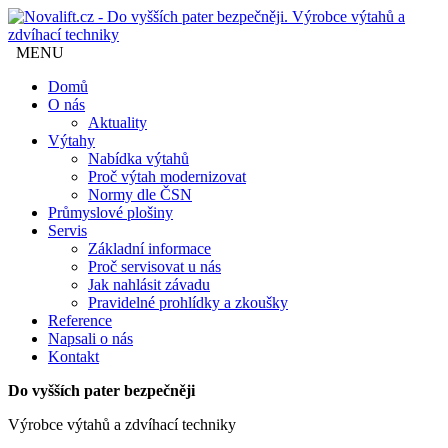
MENU
Domů
O nás
Aktuality
Výtahy
Nabídka výtahů
Proč výtah modernizovat
Normy dle ČSN
Průmyslové plošiny
Servis
Základní informace
Proč servisovat u nás
Jak nahlásit závadu
Pravidelné prohlídky a zkoušky
Reference
Napsali o nás
Kontakt
Do vyšších pater bezpečněji
Výrobce výtahů a zdvíhací techniky