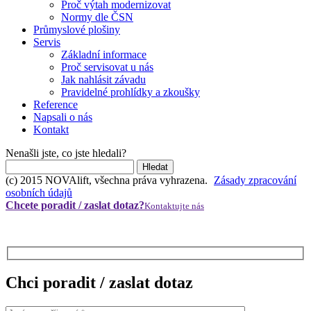
Proč výtah modernizovat
Normy dle ČSN
Průmyslové plošiny
Servis
Základní informace
Proč servisovat u nás
Jak nahlásit závadu
Pravidelné prohlídky a zkoušky
Reference
Napsali o nás
Kontakt
Nenašli jste, co jste hledali?
(c) 2015 NOVAlift, všechna práva vyhrazena.
Zásady zpracování
osobních údajů
Chcete poradit / zaslat dotaz?
Kontaktujte nás
Chci poradit / zaslat dotaz