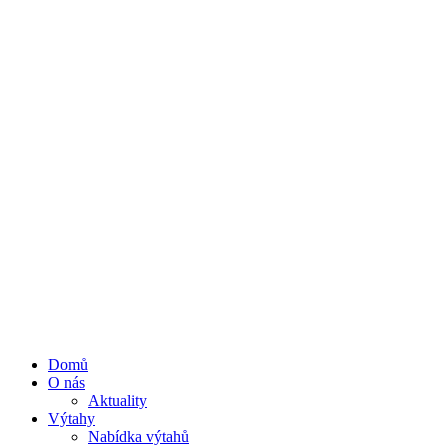
Domů
O nás
Aktuality
Výtahy
Nabídka výtahů