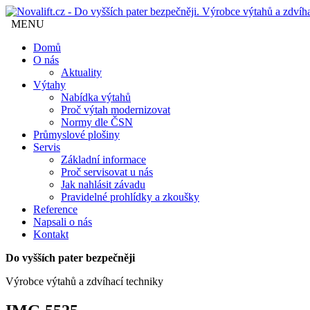
MENU
Domů
O nás
Aktuality
Výtahy
Nabídka výtahů
Proč výtah modernizovat
Normy dle ČSN
Průmyslové plošiny
Servis
Základní informace
Proč servisovat u nás
Jak nahlásit závadu
Pravidelné prohlídky a zkoušky
Reference
Napsali o nás
Kontakt
Do vyšších pater bezpečněji
Výrobce výtahů a zdvíhací techniky