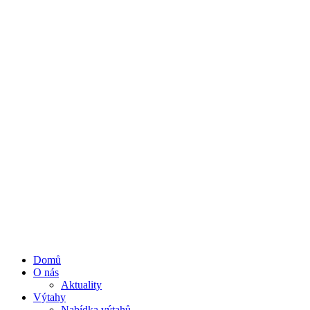
Domů
O nás
Aktuality
Výtahy
Nabídka výtahů