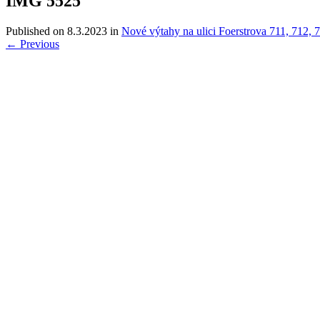
IMG 5525
Published on
8.3.2023
in
Nové výtahy na ulici Foerstrova 711, 712, 
←
Previous