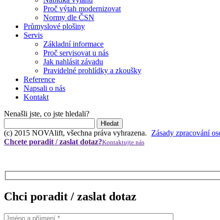
Proč výtah modernizovat
Normy dle ČSN
Průmyslové plošiny
Servis
Základní informace
Proč servisovat u nás
Jak nahlásit závadu
Pravidelné prohlídky a zkoušky
Reference
Napsali o nás
Kontakt
Nenašli jste, co jste hledali?
(c) 2015 NOVAlift, všechna práva vyhrazena.
Zásady zpracování os
Chcete poradit / zaslat dotaz?
Kontaktujte nás
Chci poradit / zaslat dotaz