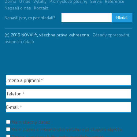
Domů
O nás
Výtahy
Průmyslové plošiny
Servis
Reference
Napsali o nás
Kontakt
Nenašli jste, co jste hledali?
(c) 2015 NOVAlift, všechna práva vyhrazena.
Zásady zpracování
osobních údajů
Chci poradit / zaslat dotaz
Mám obecný dotaz
Mám zájem o rekonstrukci výtahu v již stojícím objektu