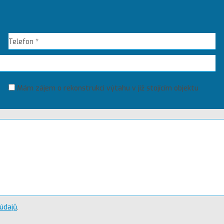
Mám zájem o rekonstrukci výtahu v již stojícím objektu
údajů
.