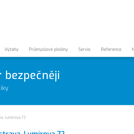
Výtahy
Průmyslové plošiny
Servis
Reference
N
r bezpečněji
iky
a, Lumírova 72