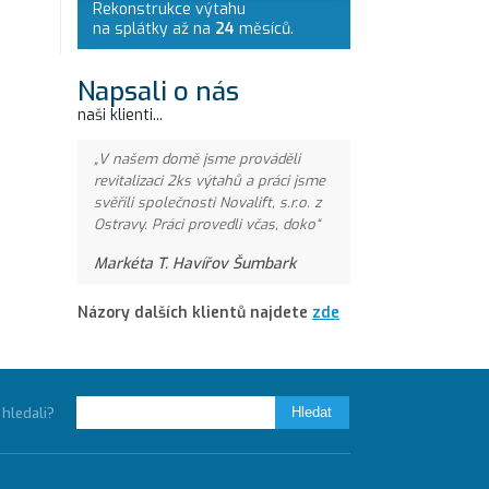
Rekonstrukce výtahu
na splátky až na
24
měsíců.
Napsali o nás
naši klienti...
V našem domě jsme prováděli
revitalizaci 2ks výtahů a práci jsme
svěřili společnosti Novalift, s.r.o. z
Ostravy. Práci provedli včas, doko
Markéta T. Havířov Šumbark
Názory dalších klientů najdete
zde
e hledali?