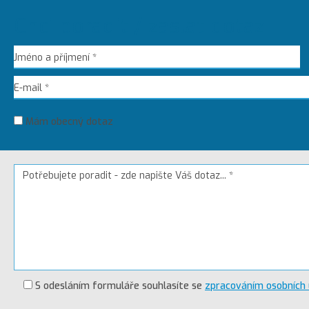
Chci poradit / zaslat dotaz
Mám obecný dotaz
S odesláním formuláře souhlasíte se
zpracováním osobních 