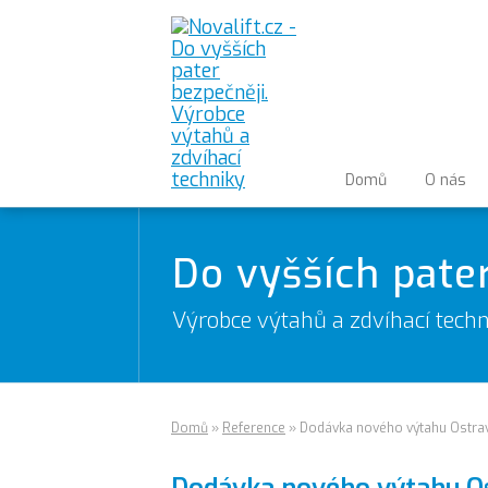
Domů
O nás
Do vyšších pate
Výrobce výtahů a zdvíhací techn
Domů
»
Reference
»
Dodávka nového výtahu Ostrav