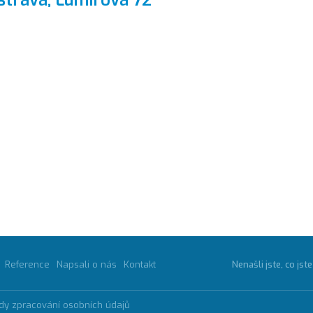
trava, Lumírova 72
Reference
Napsali o nás
Kontakt
Nenašli jste, co jst
dy zpracování osobních údajů