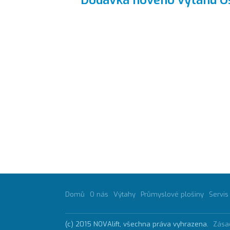
Dodávka nového výtahu Os
Domů
O nás
Výtahy
Průmyslové plošiny
Servis
(c) 2015 NOVAlift, všechna práva vyhrazena.
Zása