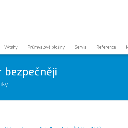
Výtahy
Průmyslové plošiny
Servis
Reference
N
r bezpečněji
iky