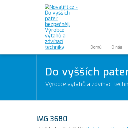
Domů
O nás
Do vyšších pate
Výrobce výtahů a zdvíhací techn
IMG 3680