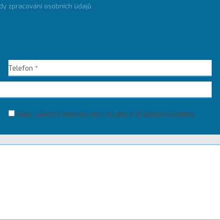
dy zpracování osobních údajů
Mám zájem o rekonstrukci výtahu v již stojícím objektu