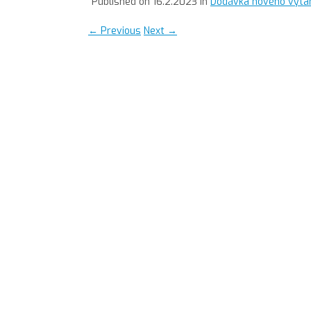
Published on
16.2.2023
in
Dodávka nového výtah
←
Previous
Next
→