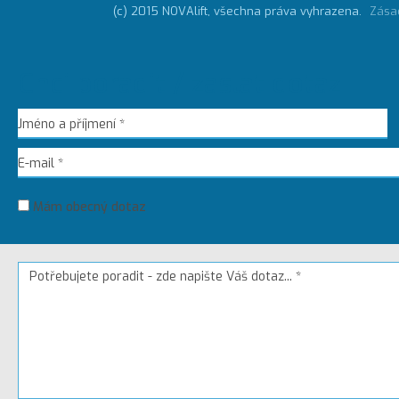
(c) 2015 NOVAlift, všechna práva vyhrazena.
Zása
Chci poradit / zaslat dotaz
Mám obecný dotaz