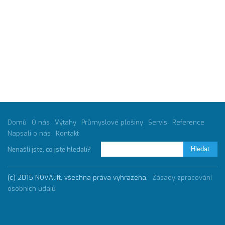
Domů
O nás
Výtahy
Průmyslové plošiny
Servis
Reference
Napsali o nás
Kontakt
Nenašli jste, co jste hledali?
(c) 2015 NOVAlift, všechna práva vyhrazena.
Zásady zpracování
osobních údajů