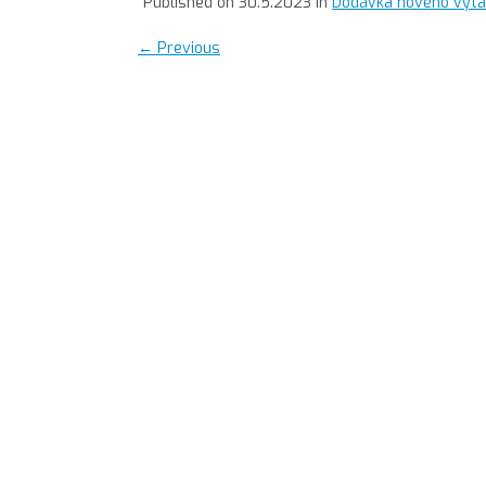
Published on
30.5.2023
in
Dodávka nového výtah
←
Previous