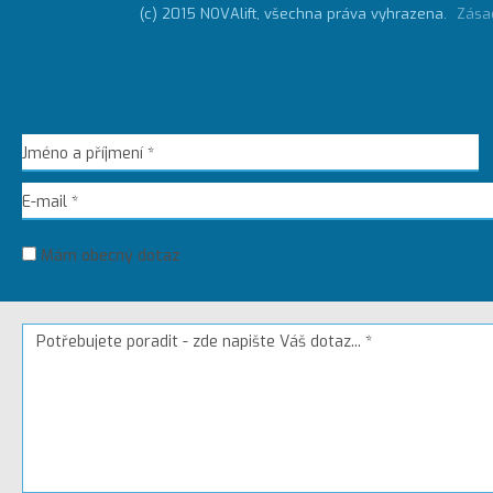
(c) 2015 NOVAlift, všechna práva vyhrazena.
Zása
Chci poradit / zaslat dotaz
Mám obecný dotaz