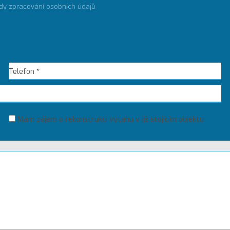
dy zpracování osobních údajů
Mám zájem o rekonstrukci výtahu v již stojícím objektu