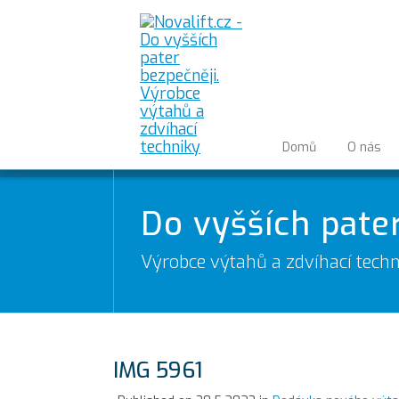
Domů
O nás
Do vyšších pate
Výrobce výtahů a zdvíhací techn
IMG 5961