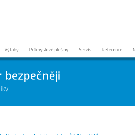
Výtahy
Průmyslové plošiny
Servis
Reference
N
r bezpečněji
iky