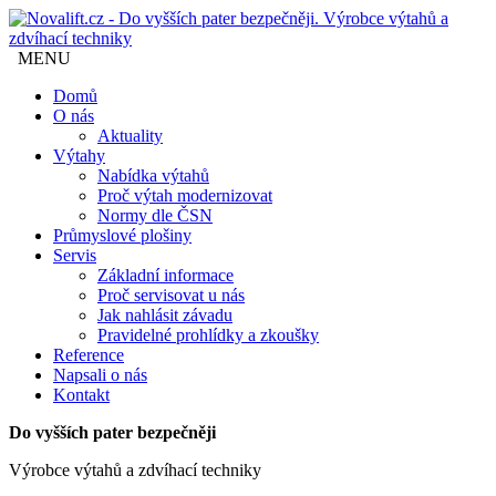
MENU
Domů
O nás
Aktuality
Výtahy
Nabídka výtahů
Proč výtah modernizovat
Normy dle ČSN
Průmyslové plošiny
Servis
Základní informace
Proč servisovat u nás
Jak nahlásit závadu
Pravidelné prohlídky a zkoušky
Reference
Napsali o nás
Kontakt
Do vyšších pater bezpečněji
Výrobce výtahů a zdvíhací techniky