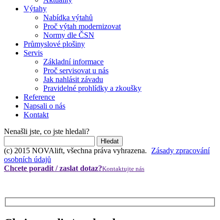
Výtahy
Nabídka výtahů
Proč výtah modernizovat
Normy dle ČSN
Průmyslové plošiny
Servis
Základní informace
Proč servisovat u nás
Jak nahlásit závadu
Pravidelné prohlídky a zkoušky
Reference
Napsali o nás
Kontakt
Nenašli jste, co jste hledali?
(c) 2015 NOVAlift, všechna práva vyhrazena.
Zásady zpracování
osobních údajů
Chcete poradit / zaslat dotaz?
Kontaktujte nás