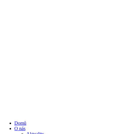
Domů
O nás
Aktuality